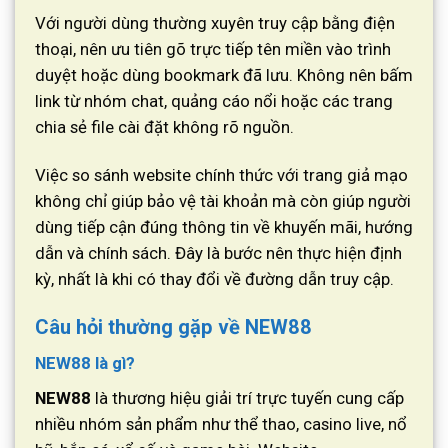
Với người dùng thường xuyên truy cập bằng điện
thoại, nên ưu tiên gõ trực tiếp tên miền vào trình
duyệt hoặc dùng bookmark đã lưu. Không nên bấm
link từ nhóm chat, quảng cáo nổi hoặc các trang
chia sẻ file cài đặt không rõ nguồn.
Việc so sánh website chính thức với trang giả mạo
không chỉ giúp bảo vệ tài khoản mà còn giúp người
dùng tiếp cận đúng thông tin về khuyến mãi, hướng
dẫn và chính sách. Đây là bước nên thực hiện định
kỳ, nhất là khi có thay đổi về đường dẫn truy cập.
Câu hỏi thường gặp về NEW88
NEW88 là gì?
NEW88
là thương hiệu giải trí trực tuyến cung cấp
nhiều nhóm sản phẩm như thể thao, casino live, nổ