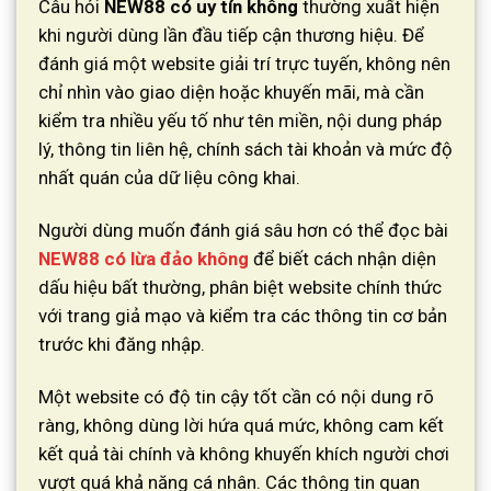
Câu hỏi
NEW88 có uy tín không
thường xuất hiện
khi người dùng lần đầu tiếp cận thương hiệu. Để
đánh giá một website giải trí trực tuyến, không nên
chỉ nhìn vào giao diện hoặc khuyến mãi, mà cần
kiểm tra nhiều yếu tố như tên miền, nội dung pháp
lý, thông tin liên hệ, chính sách tài khoản và mức độ
nhất quán của dữ liệu công khai.
Người dùng muốn đánh giá sâu hơn có thể đọc bài
NEW88 có lừa đảo không
để biết cách nhận diện
dấu hiệu bất thường, phân biệt website chính thức
với trang giả mạo và kiểm tra các thông tin cơ bản
trước khi đăng nhập.
Một website có độ tin cậy tốt cần có nội dung rõ
ràng, không dùng lời hứa quá mức, không cam kết
kết quả tài chính và không khuyến khích người chơi
vượt quá khả năng cá nhân. Các thông tin quan