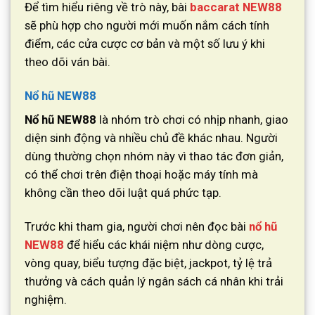
Để tìm hiểu riêng về trò này, bài
baccarat NEW88
sẽ phù hợp cho người mới muốn nắm cách tính
điểm, các cửa cược cơ bản và một số lưu ý khi
theo dõi ván bài.
Nổ hũ NEW88
Nổ hũ NEW88
là nhóm trò chơi có nhịp nhanh, giao
diện sinh động và nhiều chủ đề khác nhau. Người
dùng thường chọn nhóm này vì thao tác đơn giản,
có thể chơi trên điện thoại hoặc máy tính mà
không cần theo dõi luật quá phức tạp.
Trước khi tham gia, người chơi nên đọc bài
nổ hũ
NEW88
để hiểu các khái niệm như dòng cược,
vòng quay, biểu tượng đặc biệt, jackpot, tỷ lệ trả
thưởng và cách quản lý ngân sách cá nhân khi trải
nghiệm.