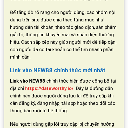
Để tăng độ rõ ràng cho người dùng, các nhóm nội
dung trên site được chia theo từng mục như
hướng dẫn tài khoản, thao tác giao dịch, sản phẩm
giải trí, thông tin khuyến mãi và nhận diện thương
hiệu. Cách sắp xếp này giúp người mới dễ tiếp cận,
còn người đã có tài khoản có thể tìm nhanh phần
mình cần.
Link vào NEW88 chính thức mới nhất
Link vào NEW88
chính thức hiện được công bố tại
địa chỉ
https://dateworthy.io/
. Đây là đường dẫn
chính nên được người dùng lưu lại để truy cập khi
cần đăng ký, đăng nhập, tải app hoặc theo dõi các
thông báo mới từ hệ thống.
Nếu người dùng gặp lỗi truy cập, bị chuyển hướng