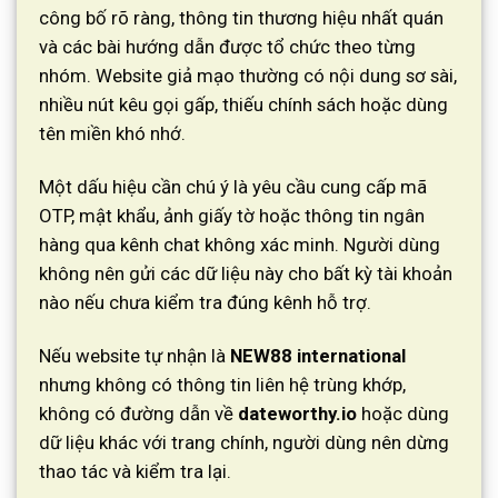
công bố rõ ràng, thông tin thương hiệu nhất quán
và các bài hướng dẫn được tổ chức theo từng
nhóm. Website giả mạo thường có nội dung sơ sài,
nhiều nút kêu gọi gấp, thiếu chính sách hoặc dùng
tên miền khó nhớ.
Một dấu hiệu cần chú ý là yêu cầu cung cấp mã
OTP, mật khẩu, ảnh giấy tờ hoặc thông tin ngân
hàng qua kênh chat không xác minh. Người dùng
không nên gửi các dữ liệu này cho bất kỳ tài khoản
nào nếu chưa kiểm tra đúng kênh hỗ trợ.
Nếu website tự nhận là
NEW88 international
nhưng không có thông tin liên hệ trùng khớp,
không có đường dẫn về
dateworthy.io
hoặc dùng
dữ liệu khác với trang chính, người dùng nên dừng
thao tác và kiểm tra lại.