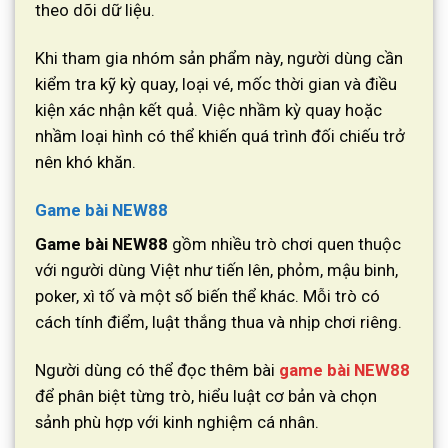
theo dõi dữ liệu.
Khi tham gia nhóm sản phẩm này, người dùng cần
kiểm tra kỹ kỳ quay, loại vé, mốc thời gian và điều
kiện xác nhận kết quả. Việc nhầm kỳ quay hoặc
nhầm loại hình có thể khiến quá trình đối chiếu trở
nên khó khăn.
Game bài NEW88
Game bài NEW88
gồm nhiều trò chơi quen thuộc
với người dùng Việt như tiến lên, phỏm, mậu binh,
poker, xì tố và một số biến thể khác. Mỗi trò có
cách tính điểm, luật thắng thua và nhịp chơi riêng.
Người dùng có thể đọc thêm bài
game bài NEW88
để phân biệt từng trò, hiểu luật cơ bản và chọn
sảnh phù hợp với kinh nghiệm cá nhân.