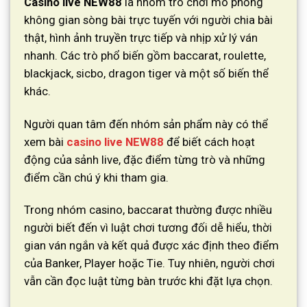
Casino live NEW88
là nhóm trò chơi mô phỏng
không gian sòng bài trực tuyến với người chia bài
thật, hình ảnh truyền trực tiếp và nhịp xử lý ván
nhanh. Các trò phổ biến gồm baccarat, roulette,
blackjack, sicbo, dragon tiger và một số biến thể
khác.
Người quan tâm đến nhóm sản phẩm này có thể
xem bài
casino live NEW88
để biết cách hoạt
động của sảnh live, đặc điểm từng trò và những
điểm cần chú ý khi tham gia.
Trong nhóm casino, baccarat thường được nhiều
người biết đến vì luật chơi tương đối dễ hiểu, thời
gian ván ngắn và kết quả được xác định theo điểm
của Banker, Player hoặc Tie. Tuy nhiên, người chơi
vẫn cần đọc luật từng bàn trước khi đặt lựa chọn.