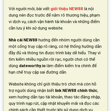
Với người mới, bài viết
giới thiệu NEW88
là nội
dung nên đọc trước để nắm rõ thương hiệu, phạm
vi dịch vụ, cách vận hành tài khoản và những điểm
cần lưu ý khi sử dụng website.
Nhà cái NEW88
hướng đến nhóm người dùng cần
một cổng truy cập rõ ràng, có hệ thống hướng dẫn
đầy đủ và thông tin được trình bày dễ hiểu. Thay vì
tìm kiếm nhiều nguồn rời rạc, người chơi có thể
dùng
dateworthy.io
làm điểm kiểm tra chính để
hạn chế truy cập sai đường dẫn.
Website không chỉ giới thiệu trò chơi mà còn hỗ
trợ người dùng nhận biết
link NEW88 chính thức
,
xem hướng dẫn tạo tài khoản, thao tác đăng nhập,
quy trình nạp rút, cập nhật khuyến mãi và đọc các
chính sách cần thiết trước khi sử dụng dịch vụ.