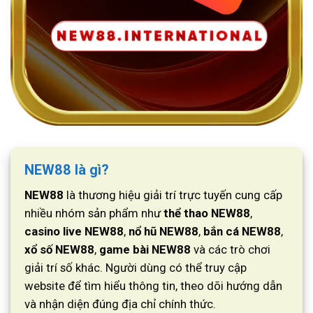
NEW88 là gì?
NEW88
là thương hiệu giải trí trực tuyến cung cấp
nhiều nhóm sản phẩm như
thể thao NEW88
,
casino live NEW88
,
nổ hũ NEW88
,
bắn cá NEW88
,
xổ số NEW88
,
game bài NEW88
và các trò chơi
giải trí số khác. Người dùng có thể truy cập
website để tìm hiểu thông tin, theo dõi hướng dẫn
và nhận diện đúng địa chỉ chính thức.