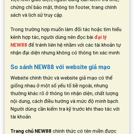
chứng chỉ bảo mật, thông tin footer, trang chính
sách và lịch sử truy cập.
Trong trường hợp muốn làm đối tác hoặc tìm hiểu
kênh hợp tác, người dùng nên đọc bài
đại lý
NEW88
để tránh liên hệ nhầm với các tài khoản tự
nhận đại diện nhưng không có thông tin xác minh.
So sánh NEW88 với website giả mạo
Website chính thức và website giả mạo có thể
giống nhau ở một số yếu tố bề ngoài, nhưng
thường khác rõ ở thông tin nhận diện, chất lượng
nội dung, cách điều hướng và mức độ minh bạch.
Người dùng cần kiểm tra kỹ trước khi thao tác với
tài khoản.
Trang chủ NEW88
chính thức có tên miền được