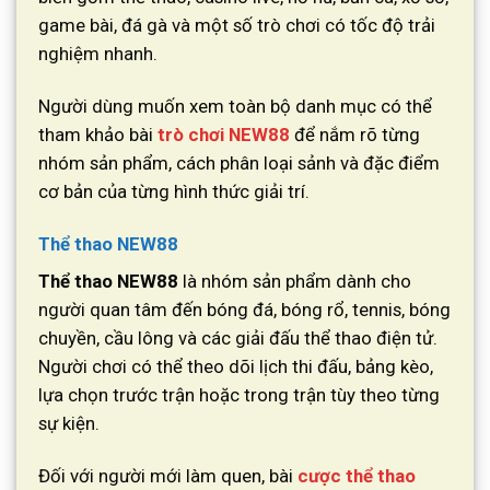
game bài, đá gà và một số trò chơi có tốc độ trải
nghiệm nhanh.
Người dùng muốn xem toàn bộ danh mục có thể
tham khảo bài
trò chơi NEW88
để nắm rõ từng
nhóm sản phẩm, cách phân loại sảnh và đặc điểm
cơ bản của từng hình thức giải trí.
Thể thao NEW88
Thể thao NEW88
là nhóm sản phẩm dành cho
người quan tâm đến bóng đá, bóng rổ, tennis, bóng
chuyền, cầu lông và các giải đấu thể thao điện tử.
Người chơi có thể theo dõi lịch thi đấu, bảng kèo,
lựa chọn trước trận hoặc trong trận tùy theo từng
sự kiện.
Đối với người mới làm quen, bài
cược thể thao