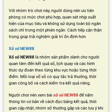
Với nhóm trò chơi này, người dùng nên ưu tiên
phòng có mức chơi phù hợp, quan sát nhịp xuất
hiện của mục tiêu và không sử dụng toàn bộ ngân
sách chỉ trong một phiên ngắn. Cách tiếp cận thận
trọng giúp trải nghiệm giải trí ổn định hơn.
Xổ số NEW88
Xổ số NEW88
là nhóm sản phẩm dành cho người
quan tâm đến kết quả số, lịch quay và các hình
thức dự đoán theo từng khu vực hoặc từng thời
điểm. Mỗi loại xổ số có quy tắc trả thưởng, thời
gian công bố và cách kiểm tra kết quả riêng.
Người chơi nên xem bài
xổ số NEW88
để nắm
thông tin cơ bản về cách đọc bảng kết quả, thời
gian cập nhật, nhóm số thường gặp và các lưu ý khi